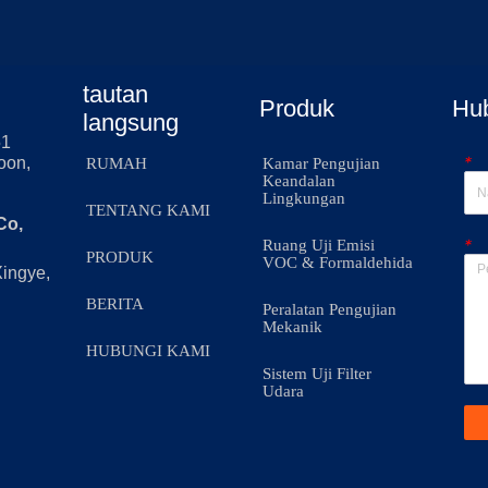
tautan
Produk
Hu
langsung
51
*
oon,
RUMAH
Kamar Pengujian
Keandalan
Lingkungan
TENTANG KAMI
Co,
*
Ruang Uji Emisi
PRODUK
VOC & Formaldehida
Xingye,
BERITA
Peralatan Pengujian
Mekanik
HUBUNGI KAMI
Sistem Uji Filter
Udara