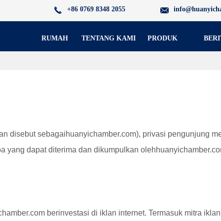
+86 0769 8348 2055
info@huanyich
RUMAH
TENTANG KAMI
PRODUK
BERI
kan disebut sebagai
huanyichamber.com
), privasi pengunjung m
 apa yang dapat diterima dan dikumpulkan oleh
huanyichamber.c
chamber.com berinvestasi di iklan internet. Termasuk mitra ikla