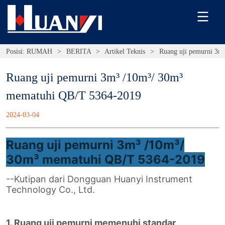
Posisi:
RUMAH
>
BERITA
>
Artikel Teknis
>
Ruang uji pemurni 3m
Ruang uji pemurni 3m³ /10m³/ 30m³ 
mematuhi QB/T 5364-2019
2024-03-04