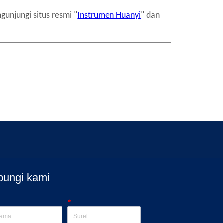
bungi kami
*