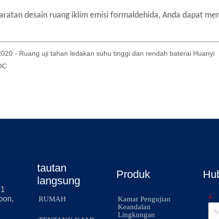
20 - Ruang uji tahan ledakan suhu tinggi dan rendah baterai Huanyi
VOC
tautan
Produk
Hu
langsung
51
*
oon,
RUMAH
Kamar Pengujian
Keandalan
Lingkungan