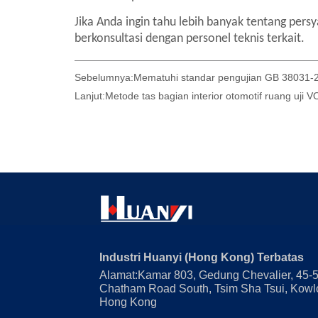
Sebelumnya:
Mematuhi standar pengujian GB 38031-20
Lanjut:
Metode tas bagian interior otomotif ruang uji 
Industri Huanyi (Hong Kong) Terbatas
Alamat:Kamar 803, Gedung Chevalier, 45-
Chatham Road South, Tsim Sha Tsui, Kowl
Hong Kong