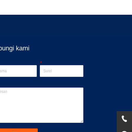
bungi kami
*