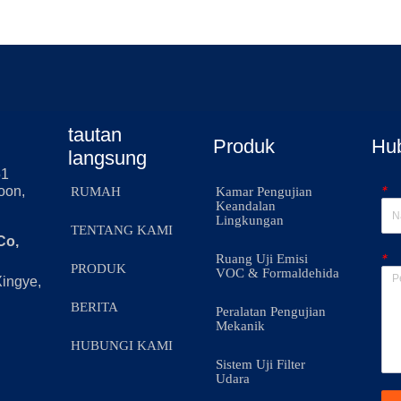
tautan
Produk
Hu
langsung
51
*
oon,
RUMAH
Kamar Pengujian
Keandalan
Lingkungan
TENTANG KAMI
Co,
*
Ruang Uji Emisi
PRODUK
VOC & Formaldehida
Xingye,
BERITA
Peralatan Pengujian
Mekanik
HUBUNGI KAMI
Sistem Uji Filter
Udara