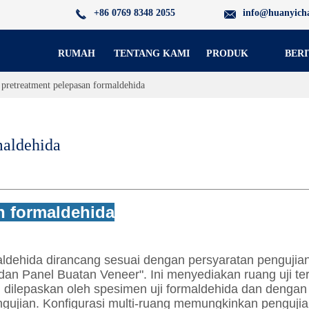
+86 0769 8348 2055
info@huanyich
RUMAH
TENTANG KAMI
PRODUK
BERI
pretreatment pelepasan formaldehida
maldehida