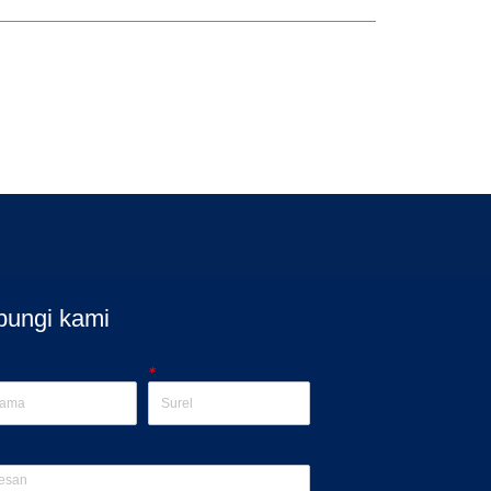
bungi kami
*