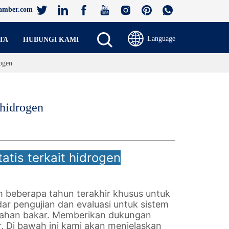
amber.com
Language
TA
HUBUNGI KAMI
rogen
 hidrogen