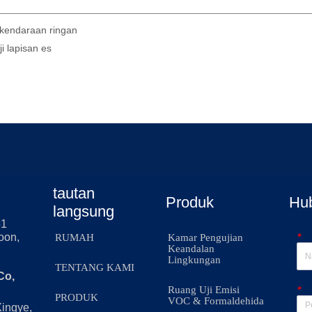
s kendaraan ringan
i lapisan es
tautan
Produk
Hu
langsung
51
*
oon,
RUMAH
Kamar Pengujian
Keandalan
Lingkungan
TENTANG KAMI
Co,
*
Ruang Uji Emisi
PRODUK
VOC & Formaldehida
Xingye,