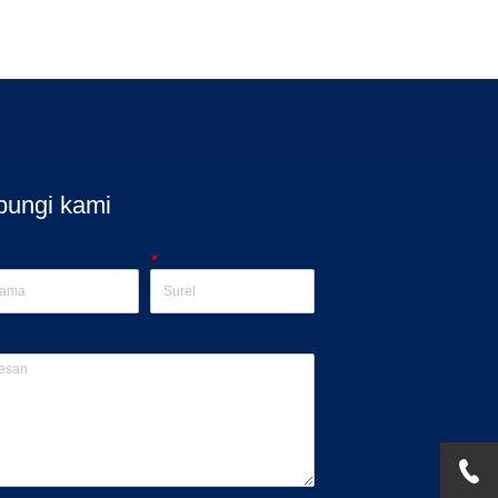
bungi kami
*