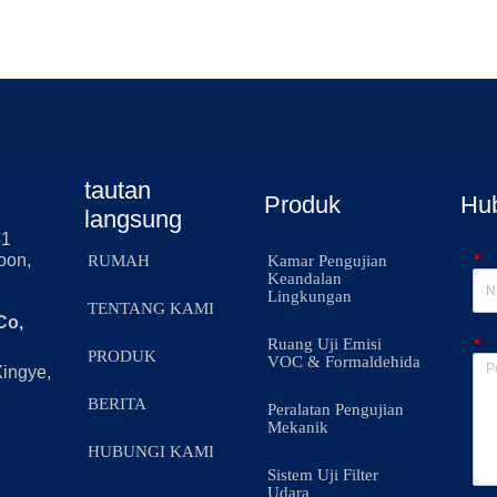
tautan
Produk
Hu
langsung
51
*
oon,
RUMAH
Kamar Pengujian
Keandalan
Lingkungan
TENTANG KAMI
Co,
*
Ruang Uji Emisi
PRODUK
VOC & Formaldehida
Xingye,
BERITA
Peralatan Pengujian
Mekanik
HUBUNGI KAMI
Sistem Uji Filter
Udara