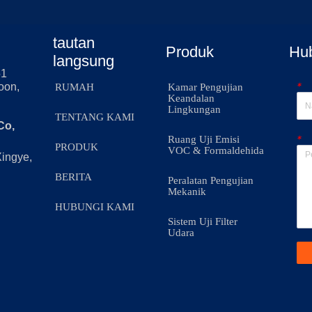
tautan
Produk
Hu
langsung
51
*
oon,
RUMAH
Kamar Pengujian
Keandalan
Lingkungan
TENTANG KAMI
Co,
*
Ruang Uji Emisi
PRODUK
VOC & Formaldehida
Xingye,
BERITA
Peralatan Pengujian
Mekanik
HUBUNGI KAMI
Sistem Uji Filter
Udara