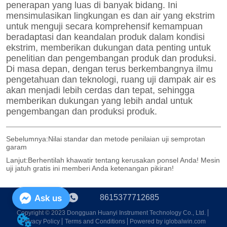
Sebelumnya:
Nilai standar dan metode penilaian uji semprotan
garam
Lanjut:
Berhentilah khawatir tentang kerusakan ponsel Anda! Mesin
uji jatuh gratis ini memberi Anda ketenangan pikiran!
8615377712685
Ask us
Copyright © 2023 Dongguan Huanyi Instrument Technology Co., Ltd.
Privacy Policy
Terms and Conditions
Powered by iglobalwin.com