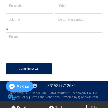
*
Mengirim pesan
8615377712685
Ask us
Copyright © 2023 Dongguan Huanyi Instrument Technology Co., Ltd.
Privacy Policy
Terms and Conditions
Powered by iglobalwin.com
Rumah
Surel
Telp