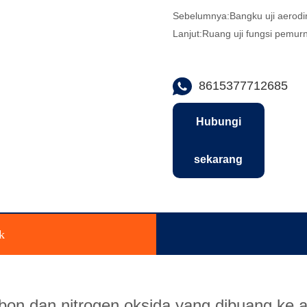
Sebelumnya:
Bangku uji aerod
Lanjut:
Ruang uji fungsi pemurni
8615377712685
Hubungi
sekarang
k