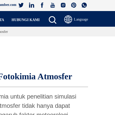
amber.com
Language
TA
HUBUNGI KAMI
osfer
Fotokimia Atmosfer