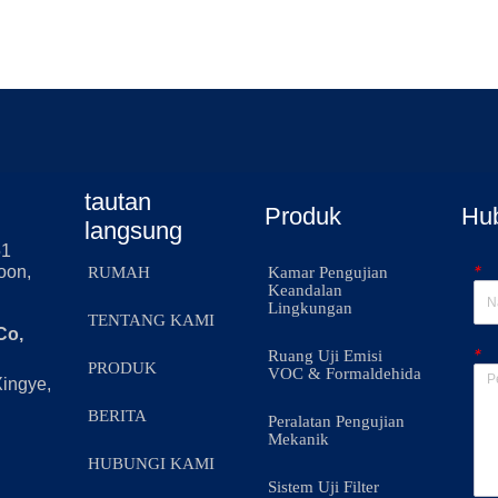
tautan
Produk
Hu
langsung
51
*
oon,
RUMAH
Kamar Pengujian
Keandalan
Lingkungan
TENTANG KAMI
Co,
*
Ruang Uji Emisi
PRODUK
VOC & Formaldehida
Xingye,
BERITA
Peralatan Pengujian
Mekanik
HUBUNGI KAMI
Sistem Uji Filter