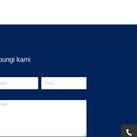
bungi kami
*