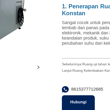
Sebelumnya:
Ruang uji tahan l
Lanjut:
Ruang Kelembaban-Kam
8615377712685
Hubungi