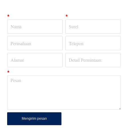
*
*
*
Mengirim pesan