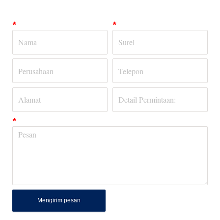
*
*
*
Mengirim pesan