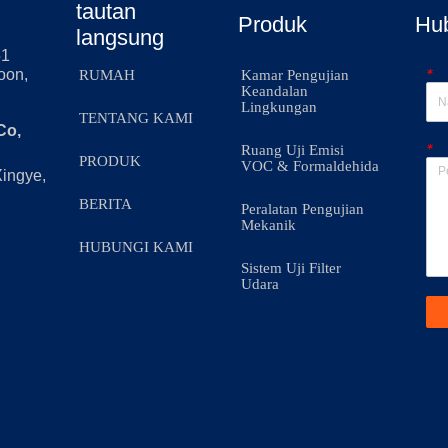
tautan
Produk
Hu
langsung
51
*
oon,
RUMAH
Kamar Pengujian
Keandalan
Lingkungan
TENTANG KAMI
Co,
*
Ruang Uji Emisi
PRODUK
VOC & Formaldehida
Xingye,
BERITA
Peralatan Pengujian
Mekanik
HUBUNGI KAMI
Sistem Uji Filter
Udara